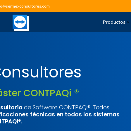
fo@sermexconsultores.com
Productos
onsultores
Máster CONTPAQi ®
sultoría
de Software CONTPAQi®. Todos
ficaciones técnicas en todos los sistemas
TPAQi®.