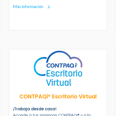
Más información
CONTPAQi® Escritorio Virtual
¡Trabaja desde casa!
Accede a tus sistemas CONTPAQi® y a la