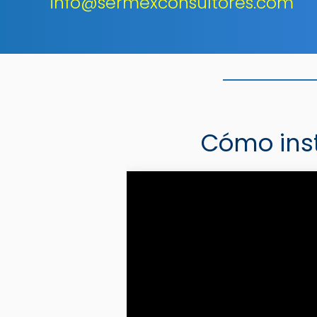
info@sermexconsultores.com
Cómo inst