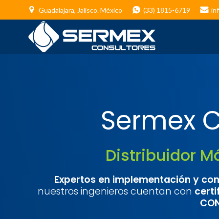
Saltar
Guadalajara, Jalisco. México
(33) 1815-6719
in
al
contenido
Sermex C
Distribuidor 
Expertos en implementación y con
nuestros ingenieros cuentan con
certi
CON